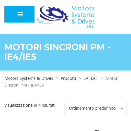
MOTORI SINCRONI PM -
IE4/IE5
Motors Systems & Drives
>
Prodotti
>
LAFERT
>
Motori
Sincroni PM - IE4/IE5
Visualizzazione di 4 risultati
Ordinamento predefinito