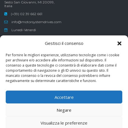
Sesto San Giovanni, MI 20099,
Italia
(+39) 02 39 662 661
info@motorsystemdrives.com
Lunedì-Venerdì
Sabato-Domenica
Gestisci il consenso
8:30-12:30 , 13:30-17:30
Per fornire le migliori esperienze, utilizziamo tecnologie come i cookie
per archiviare e/o accedere alle informazioni sul dispositivo. Il
consenso a queste tecnologie ci consentirà di elaborare dati come il
comportamento di navigazione o gli ID univoci su questo sito. Il
Erogazione pubblica ricevuta ai sensi del Decreto-Legge 8 aprile
mancato consenso o la revoca del consenso potrebbero influire
2020, n°23 di €30’000,00
negativamente su determinate caratteristiche e funzioni.
Finanziamenti garantiti normativa Covid-19
Accettare
Negare
Copyright ©
2026
Motors Systems & Drives
Visualizza le preferenze
Dati Aziendali
Privacy Policy
Cookie Policy
Terms and