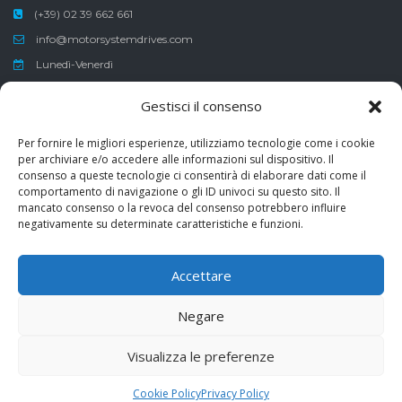
(+39) 02 39 662 661
info@motorsystemdrives.com
Lunedì-Venerdì
Sabato-Domenica
Gestisci il consenso
8:30-12:30 , 13:30-17:30
Per fornire le migliori esperienze, utilizziamo tecnologie come i cookie
per archiviare e/o accedere alle informazioni sul dispositivo. Il
consenso a queste tecnologie ci consentirà di elaborare dati come il
comportamento di navigazione o gli ID univoci su questo sito. Il
Erogazione pubblica ricevuta ai sensi del Decreto-Legge 8 aprile
mancato consenso o la revoca del consenso potrebbero influire
2020, n°23 di €30’000,00
negativamente su determinate caratteristiche e funzioni.
Finanziamenti garantiti normativa Covid-19
Accettare
Negare
Copyright ©
2026
Motors Systems & Drives
Visualizza le preferenze
Dati Aziendali
Privacy Policy
Cookie Policy
Terms and
Conditions
Cookie Policy
Privacy Policy