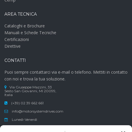
AREA TECNICA
Cataloghi e Brochure
Manuali e Schede Tecniche
Certificazioni
Direttive
CONTATTI
Puoi sempre contattarci via e-mail o telefono. Mettiti in contatto
con noi e trova la tua soluzione.
Via Giuseppe Mazzini, 33
Sesto San Giovanni, MI 20099,
Italia
(+39) 02 39 662 661
info@motorsystemdrives.com
Lunedì-Venerdì
Sabato-Domenica