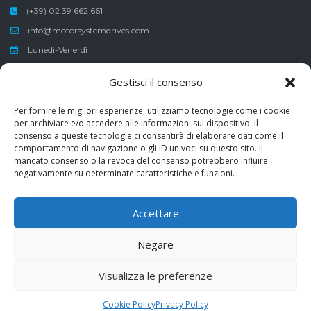
(+39) 02 39 662 661
info@motorsystemdrives.com
Lunedì-Venerdì
Sabato-Domenica
Gestisci il consenso
8:30-12:30 , 13:30-17:30
Per fornire le migliori esperienze, utilizziamo tecnologie come i cookie
per archiviare e/o accedere alle informazioni sul dispositivo. Il
consenso a queste tecnologie ci consentirà di elaborare dati come il
comportamento di navigazione o gli ID univoci su questo sito. Il
Erogazione pubblica ricevuta ai sensi del Decreto-Legge 8 aprile
mancato consenso o la revoca del consenso potrebbero influire
2020, n°23 di €30’000,00
negativamente su determinate caratteristiche e funzioni.
Finanziamenti garantiti normativa Covid-19
Accettare
Negare
Copyright ©
2026
Motors Systems & Drives
Visualizza le preferenze
Dati Aziendali
Privacy Policy
Cookie Policy
Terms and
Conditions
Cookie Policy
Privacy Policy