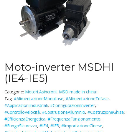
Moto-inverter MSDHI
(IE4-IE5)
Categorie:
Motori Asincroni
,
MSD made in china
Tag:
#AlimentazioneMonofase
,
#AlimentazioneTrifase
,
#ApplicazioniIndustriali
,
#ConfigurazioniInverter
,
#ControlloVelocità
,
#CostruzioneAlluminio
,
#CostruzioneGhisa
,
#EfficienzaEnergetica
,
#FrequenzaFunzionamento
,
#FungoSicurezza
,
#IE4
,
#IE5
,
#ImportazioneCinese
,