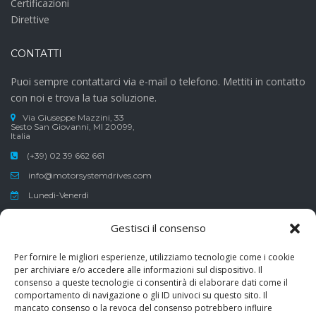
Certificazioni
Direttive
CONTATTI
Puoi sempre contattarci via e-mail o telefono. Mettiti in contatto
con noi e trova la tua soluzione.
Via Giuseppe Mazzini, 33
Sesto San Giovanni, MI 20099,
Italia
(+39) 02 39 662 661
info@motorsystemdrives.com
Lunedì-Venerdì
Sabato-Domenica
Gestisci il consenso
8:30-12:30 , 13:30-17:30
Per fornire le migliori esperienze, utilizziamo tecnologie come i cookie
per archiviare e/o accedere alle informazioni sul dispositivo. Il
consenso a queste tecnologie ci consentirà di elaborare dati come il
comportamento di navigazione o gli ID univoci su questo sito. Il
Erogazione pubblica ricevuta ai sensi del Decreto-Legge 8 aprile
mancato consenso o la revoca del consenso potrebbero influire