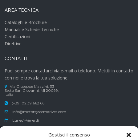
AREA TECNICA
Cataloghi e Brochure
Manuali e Schede Tecniche
Certificazioni
Direttive
CONTATTI
Puoi sempre contattarci via e-mail o telefono. Mettiti in contatto
con noi e trova la tua soluzione.
Via Giuseppe Mazzini, 33
Sesto San Giovanni, MI 20099,
Italia
(+39) 02 39 662 661
info@motorsystemdrives.com
Lunedì-Venerdì
Sabato-Domenica
Gestisci il consenso
8:30-12:30 , 13:30-17:30