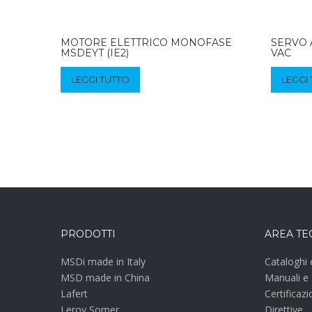
MOTORE ELETTRICO MONOFASE
SERVO 
MSDEYT (IE2)
VAC
LEGGI TUTTO
LEGGI
PRODOTTI
AREA TE
MSDi made in Italy
Cataloghi 
MSD made in China
Manuali e
Lafert
Certificazi
Leroy Somer
Direttive