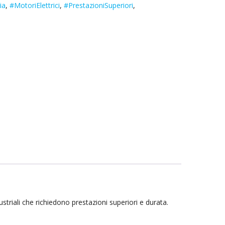
ia
,
#MotoriElettrici
,
#PrestazioniSuperiori
,
striali che richiedono prestazioni superiori e durata.