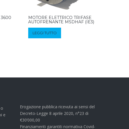
 3600
MOTORE ELETTRICO TRIFASE
AUTOFRENANTE MSDHAF (IE3)
LEGGI TUTTO
Erogazione pubblica ricevuta ai sensi del
 o
Decreto-Legge 8 aprile 2020, n°23 di
oi e
€30’000,00
Finanziamenti garantiti normativa Covid-