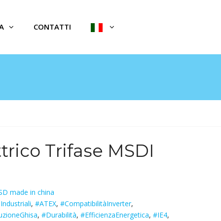
A
CONTATTI
trico Trifase MSDI
D made in china
Industriali
,
#ATEX
,
#CompatibilitàInverter
,
uzioneGhisa
,
#Durabilità
,
#EfficienzaEnergetica
,
#IE4
,