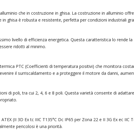
lluminio che in costruzione in ghisa. La costruzione in alluminio offre 
 in ghisa è robusta e resistente, perfetta per condizioni industriali 
imo livello di efficienza energetica. Questa caratteristica lo rende la s
essere ridotti al minimo.
e termica PTC (Coefficienti di temperatura positivi) che monitora cos
venire il surriscaldamento e a proteggere il motore da danni, aument
ni di poli, tra cui 2, 4, 6 e 8 poli. Questa varietà consente di adattare
ropriato.
ne ATEX (II 3D Ex tc IIIC T135°C Dc IP65 per Zona 22 e II 3G Ex ec IIC 
almente pericolosi è una priorità.