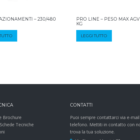
AZIONAMENTI – 230/480
PRO LINE – PESO MAX AGV
KG
 TUTTO
LEGGI TUTTO
CNICA
CONTATTI
e Brochure
Puoi sempre contattarci via e-mail
 Schede Tecniche
telefono. Mettiti in contatto con n
oni
trova la tua soluzione.