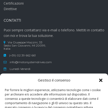
Certificazioni
Direttive
CONTATTI
Puoi sempre contattarci via e-mail o telefono. Mettiti in contatto
con noi e trova la tua soluzione.
Via Giuseppe Mazzini, 33
Sesto San Giovanni, MI 20099,
Italia
(+39) 02 39 662 661
info@motorsystemdrives.com
Lunedì-Venerdì
Sabato-Domenica
Gestisci il consenso
8:30-12:30 , 13:30-17:30
Per fornire le migliori esperienze, utilizziamo tecnologie come i cookie
per archiviare e/o accedere alle informazioni sul dispositivo. Il
consenso a queste tecnologie ci consentirà di elaborare dati come il
comportamento di navigazione o gli ID univoci su questo sito. Il
Erogazione pubblica ricevuta ai sensi del Decreto-Legge 8 aprile
mancato consenso o la revoca del consenso potrebbero influire